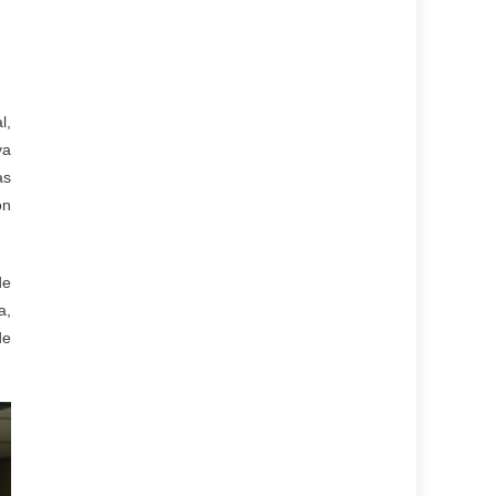
l,
va
as
on
de
a,
de