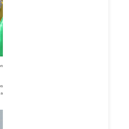
on
os
 a