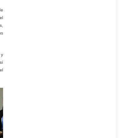
de
el
s,
us
 y
sí
el