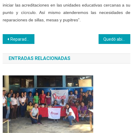
iniciar las acreditaciones en las unidades educativas cercanas a su
punto y cícrculo. Así mismo atenderemos las necesidades de
reparaciones de sillas, mesas y pupitres”.
Navegación
Reparada y rehabilitada gerencia regional de Inces Trujillo y CFS Alí Primera
Quedó abierta la sala para promover las actividades de investigación en Formación Profesional
de
ENTRADAS RELACIONADAS
entradas