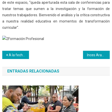
de este espacio, “queda aperturada esta sala de conferencias para
tratar temas que sumen a la investigación y la formación de
nuestros trabajadores. Bienvenido el análisis y la crítica constructiva
a nuestra realidad educativa en momentos de transformación
curricular”.
Navegación
A la fecha el Inces ha atendido 32.871 zulianos
Inces Aragua cerrará el año en cayapa productiva
de
ENTRADAS RELACIONADAS
entradas