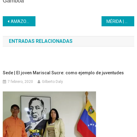
Gamboa
Navegación
AMAZONAS | Aprendices conmemoraron 61 años del Programa Nacional de Aprendizaje
MÉRIDA | EMCI y CNAC inician taller Creación Cinematográfica
de
ENTRADAS RELACIONADAS
entradas
Sede | El joven Mariscal Sucre: como ejemplo de juventudes
7 febrero, 2020
Gilberto Daly