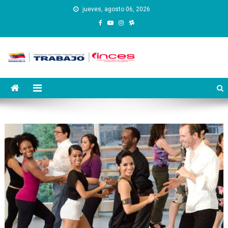
Saltar
jueves, agosto 06, 2026
al
contenido
Instituto Nacional de
Inces
Capacitación y Educación
Socialista