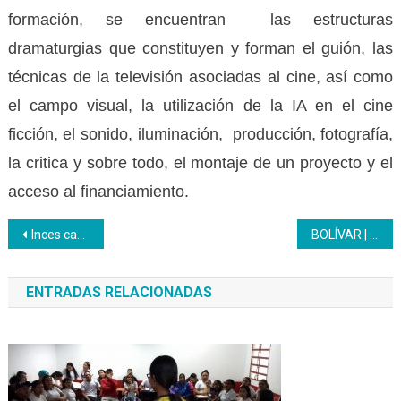
formación, se encuentran las estructuras
dramaturgias que constituyen y forman el guión, las
técnicas de la televisión asociadas al cine, así como
el campo visual, la utilización de la IA en el cine
ficción, el sonido, iluminación, producción, fotografía,
la critica y sobre todo, el montaje de un proyecto y el
acceso al financiamiento.
Navegación
Inces capacitó a trabajadores en autocuidado para disminuir conflictos
BOLÍVAR | Profesionales de la peluquería se certifican con éxito en el Inces Bolívar
de
ENTRADAS RELACIONADAS
entradas