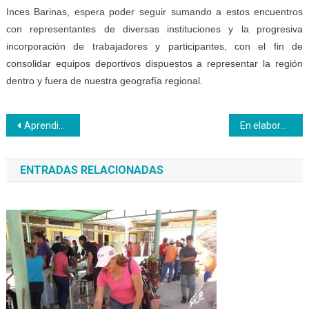
Inces Barinas, espera poder seguir sumando a estos encuentros
con representantes de diversas instituciones y la progresiva
incorporación de trabajadores y participantes, con el fin de
consolidar equipos deportivos dispuestos a representar la región
dentro y fuera de nuestra geografía regional.
Navegación
Aprendices realizan toma cultural en liceos bolivarianos de El Vigía
En elaboración de alpargatas se forman habitantes de la parroquia El Cambio
de
ENTRADAS RELACIONADAS
entradas