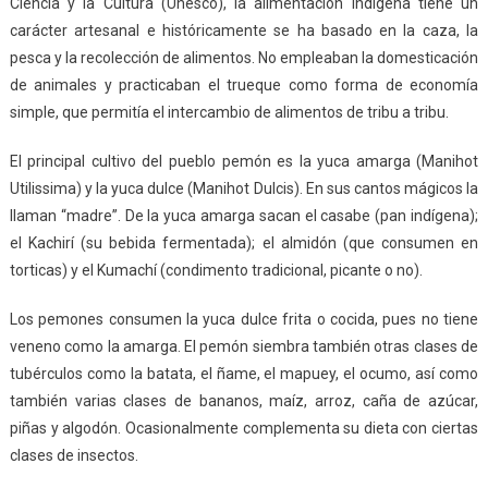
Ciencia y la Cultura (Unesco), la alimentación indígena tiene un
carácter artesanal e históricamente se ha basado en la caza, la
pesca y la recolección de alimentos. No empleaban la domesticación
de animales y practicaban el trueque como forma de economía
simple, que permitía el intercambio de alimentos de tribu a tribu.
El principal cultivo del pueblo pemón es la yuca amarga (Manihot
Utilissima) y la yuca dulce (Manihot Dulcis). En sus cantos mágicos la
llaman “madre”. De la yuca amarga sacan el casabe (pan indígena);
el Kachirí (su bebida fermentada); el almidón (que consumen en
torticas) y el Kumachí (condimento tradicional, picante o no).
Los pemones consumen la yuca dulce frita o cocida, pues no tiene
veneno como la amarga. El pemón siembra también otras clases de
tubérculos como la batata, el ñame, el mapuey, el ocumo, así como
también varias clases de bananos, maíz, arroz, caña de azúcar,
piñas y algodón. Ocasionalmente complementa su dieta con ciertas
clases de insectos.