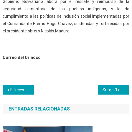
Gobierno Bolivariano labora por el rescate y reimpulso de la
seguridad alimentaria de los pueblos indígenas, y le da
cumplimiento a las políticas de inclusión social implementadas por
el Comandante Eterno Hugo Chávez, sostenidas y fortalecidas por
el presidente obrero Nicolás Maduro.
Correo del Orinoco
Navegación
El Inces busca ser pionero en producción y transformación de semillas de hortalizas
Surge “La Movida” como generadora de políticas y acciones sociales
de
ENTRADAS RELACIONADAS
entradas