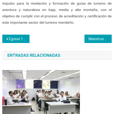
impulso para la nivelación y formación de guías de turismo de
aventura y naturaleza en baja, media y alta montaña, con el
objetivo de cumplir con el proceso de acreditación y certificación de
este importante sector del turismo merideño.
Navegación
Egresó 1era Promoción de Asistentes de Emergencia Prehospitalaria del Inces Falcón
Maestros y técnicos del Inces se incorporan a modalidad educativa para reconocimiento profesional en el Cepap
de
ENTRADAS RELACIONADAS
entradas