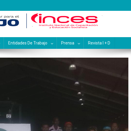
pacitación y Educación Socialis
Entidades De Trabajo
Prensa
Revista I + D