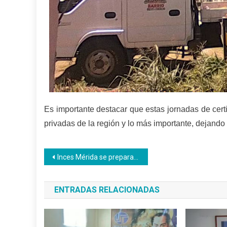
Es importante destacar que estas jornadas de certi
privadas de la región y lo más importante, dejando
Navegación
Inces Mérida se prepara para reparar mesas – sillas de escuelas y liceos
de
ENTRADAS RELACIONADAS
entradas