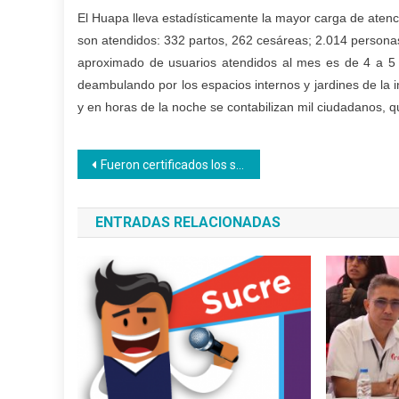
El Huapa lleva estadísticamente la mayor carga de aten
son atendidos: 332 partos, 262 cesáreas; 2.014 personas
aproximado de usuarios atendidos al mes es de 4 a 5 m
deambulando por los espacios internos y jardines de la i
y en horas de la noche se contabilizan mil ciudadanos, 
Navegación
Fueron certificados los saberes de los trabajadores de la Misión Barrio Nuevo Barrio Tricolor
de
ENTRADAS RELACIONADAS
entradas