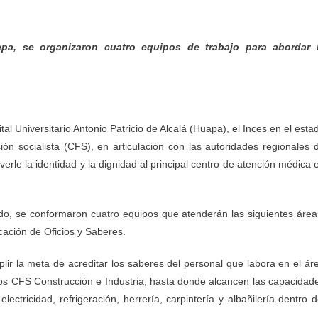
apa, se organizaron cuatro equipos de trabajo para abordar 
al Universitario Antonio Patricio de Alcalá (Huapa), el Inces en el esta
n socialista (CFS), en articulación con las autoridades regionales 
erle la identidad y la dignidad al principal centro de atención médica 
ado, se conformaron cuatro equipos que atenderán las siguientes área
cación de Oficios y Saberes.
ir la meta de acreditar los saberes del personal que labora en el ár
, los CFS Construcción e Industria, hasta donde alcancen las capacidad
lectricidad, refrigeración, herrería, carpintería y albañilería dentro d