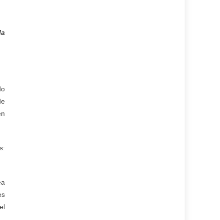
la
do
de
en
s:
ea
es
el