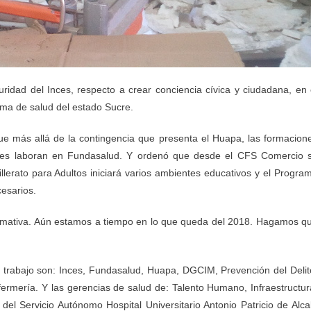
ridad del Inces, respecto a crear conciencia cívica y ciudadana, en 
tema de salud del estado Sucre.
ue más allá de la contingencia que presenta el Huapa, las formacion
ienes laboran en Fundasalud. Y ordenó que desde el CFS Comercio 
illerato para Adultos iniciará varios ambientes educativos y el Progra
cesarios.
te formativa. Aún estamos a tiempo en lo que queda del 2018. Hagamos q
e trabajo son: Inces, Fundasalud, Huapa, DGCIM, Prevención del Delit
ermería. Y las gerencias de salud de: Talento Humano, Infraestructur
del Servicio Autónomo Hospital Universitario Antonio Patricio de Alca