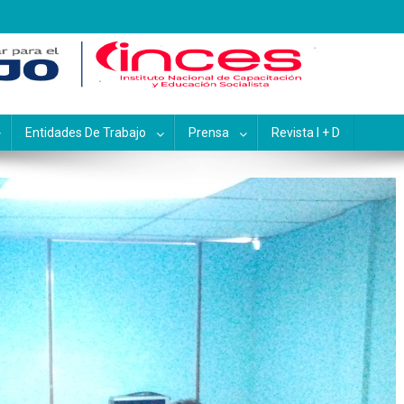
pacitación y Educación Socialis
Entidades De Trabajo
Prensa
Revista I + D