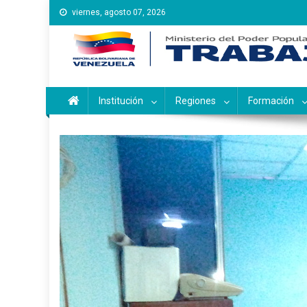
Saltar
viernes, agosto 07, 2026
al
contenido
Instituto Nacional de Ca
Inces
Institución
Regiones
Formación