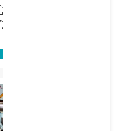
o,
El
es
no