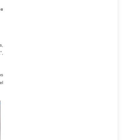
os
s,
”,
os
el