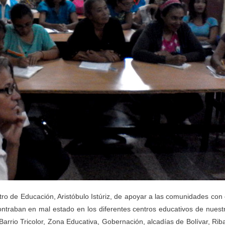
ro de Educación, Aristóbulo Istúriz, de apoyar a las comunidades con 
ntraban en mal estado en los diferentes centros educativos de nuest
Barrio Tricolor, Zona Educativa, Gobernación, alcadías de Bolívar, Rib