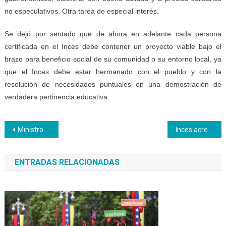
no especulativos. Otra tarea de especial interés.
Se dejó por sentado que de ahora en adelante cada persona
certificada en el Inces debe contener un proyecto viable bajo el
brazo para beneficio social de su comunidad o su entorno local, ya
que el Inces debe estar hermanado con el pueblo y con la
resolución de necesidades puntuales en una demostración de
verdadera pertinencia educativa.
Navegación
Ministro Istúriz instala el primer congreso estudiantil de adultos en Venezuela
Inces acreditará los saberes de los trabajadores de Pdvsa Refinería El Palito
de
ENTRADAS RELACIONADAS
entradas