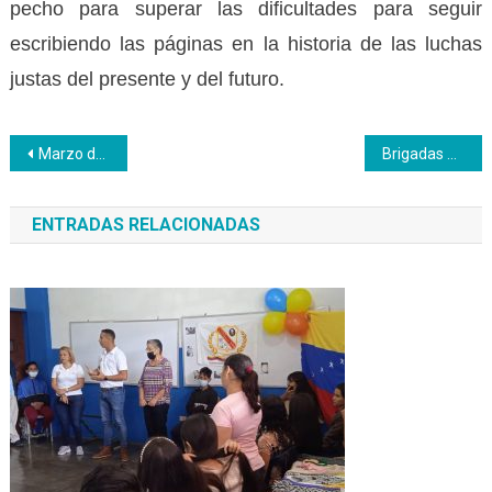
pecho para superar las dificultades para seguir
escribiendo las páginas en la historia de las luchas
justas del presente y del futuro.
Navegación
Marzo de mujeres que celebran la vida con trabajo, cultura y verbo puro
Brigadas de acción y respuesta inmediata atienden punto y círculo del Inces Vargas
de
ENTRADAS RELACIONADAS
entradas