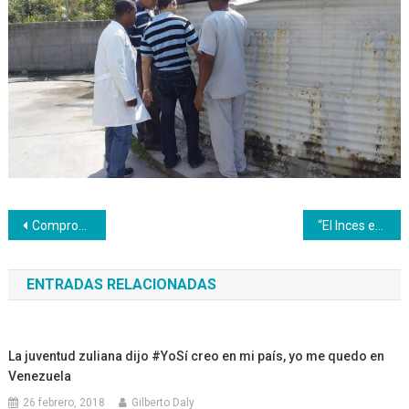
Navegación
Compromiso lucha y formación productiva bandera de Inces Lara
“El Inces está en movilización por la paz de la Patria”
de
ENTRADAS RELACIONADAS
entradas
La juventud zuliana dijo #YoSí creo en mi país, yo me quedo en
Venezuela
26 febrero, 2018
Gilberto Daly