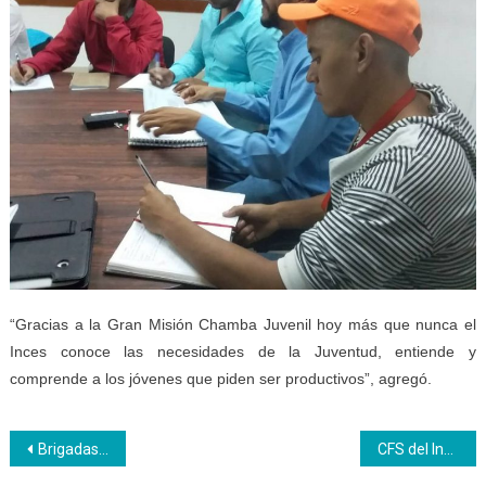
“Gracias a la Gran Misión Chamba Juvenil hoy más que nunca el
Inces conoce las necesidades de la Juventud, entiende y
comprende a los jóvenes que piden ser productivos”, agregó.
Navegación
Brigadas de acción y respuesta inmediata atienden punto y círculo del Inces Vargas
CFS del Inces Trujillo emprenden jornadas de ornamento