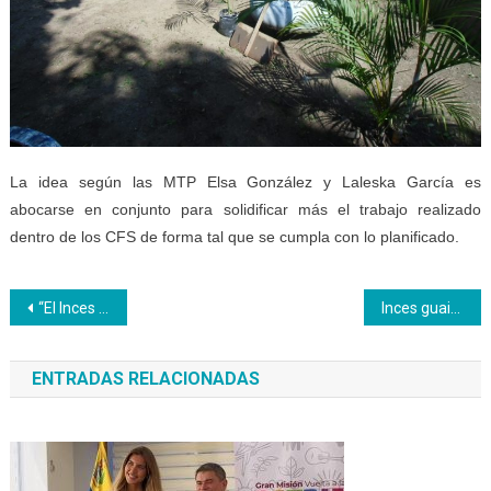
La idea según las MTP Elsa González y Laleska García es
abocarse en conjunto para solidificar más el trabajo realizado
dentro de los CFS de forma tal que se cumpla con lo planificado.
Navegación
“El Inces está en movilización por la paz de la Patria”
Inces guaireño inicia formación en oficios productivos con jóvenes chambistas
de
ENTRADAS RELACIONADAS
entradas