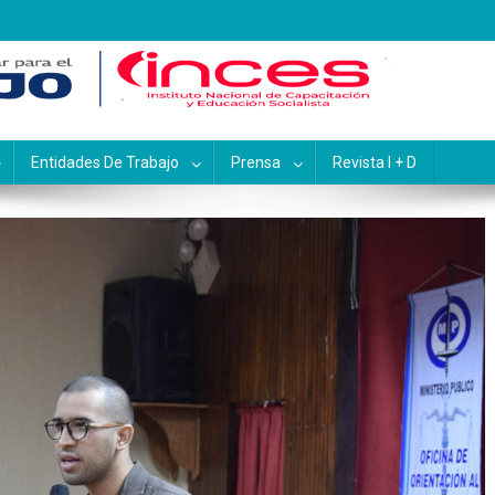
pacitación y Educación Socialis
Entidades De Trabajo
Prensa
Revista I + D