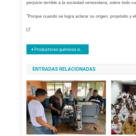
perjuicio terrible a la sociedad venezolana, sobre todo c
“
Porque cuando se logra aclarar su origen, propósito y e
LT
Navegación
Productores químicos cierran formación con broche de oro
de
ENTRADAS RELACIONADAS
entradas