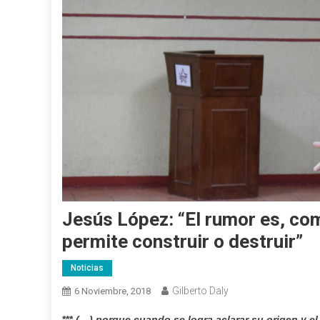
Jesús López: “El rumor es, co
permite construir o destruir”
Noticias
Gilberto Daly
6 Noviembre, 2018
***
(…) porque cuando se logra aclarar su origen y e