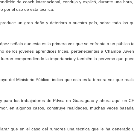
ndición de coach internacional, condujo y explicó, durante una hora,
o por el uso de esta técnica.
, produce un gran daño y deterioro a nuestro país, sobre todo las q
López señala que esta es la primera vez que se enfrenta a un público t
enó de los jóvenes aprendices Inces, pertenecientes a Chamba Juveni
ta fueron comprendiendo la importancia y también lo perverso que pue
oyo del Ministerio Público, indica que esta es la tercera vez que reali
 y para los trabajadores de Pdvsa en Guaraguao y ahora aquí en C
umor, en algunos casos, construye realidades, muchas veces basada
aclarar que en el caso del rumores una técnica que le ha generado 