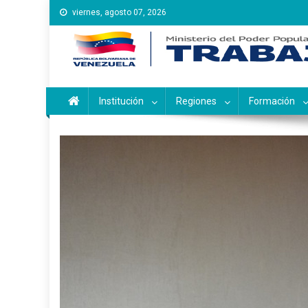
Saltar
viernes, agosto 07, 2026
al
contenido
Instituto Nacional de Ca
Inces
Institución
Regiones
Formación