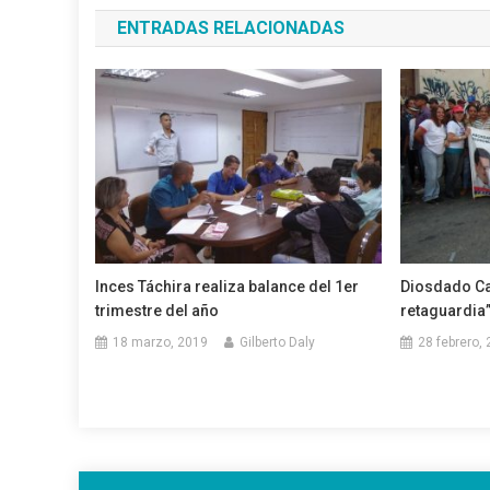
de
ENTRADAS RELACIONADAS
entradas
Inces Táchira realiza balance del 1er
Diosdado Ca
trimestre del año
retaguardia
18 marzo, 2019
Gilberto Daly
28 febrero,