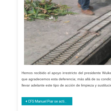
Hemos recibido el apoyo irrestricto del presidente Wuik
que agradecemos esta deferencia; más allá de su condic
llevar adelante este tipo de acción de limpieza y sustitu
Navegación
CFS Manuel Piar se activa con la producción de uniformes escolares