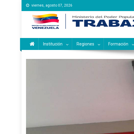
Saltar
viernes, agosto 07, 2026
al
contenido
Instituto Nacional de Ca
Inces
Institución
Regiones
Formación