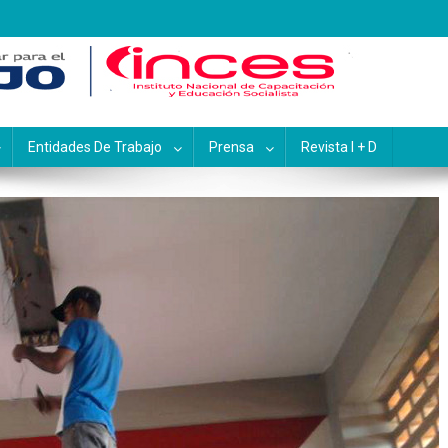
pacitación y Educación Socialis
Entidades De Trabajo
Prensa
Revista I + D