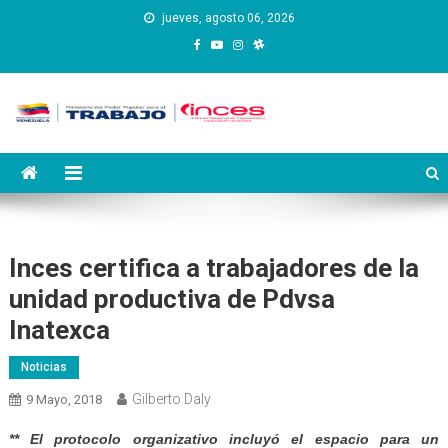
Saltar
jueves, agosto 06, 2026
al
contenido
Instituto Nacional de
Inces
Capacitación y Educación
Socialista
Inces certifica a trabajadores de la
unidad productiva de Pdvsa
Inatexca
Noticias
Gilberto Daly
9 Mayo, 2018
** El protocolo organizativo incluyó el espacio para un