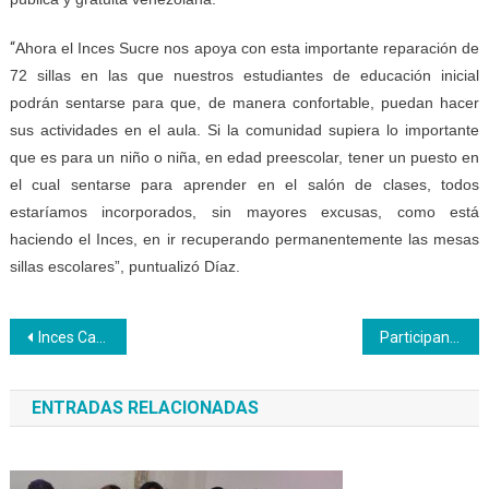
“
Ahora el Inces Sucre nos apoya con esta importante reparación de
72 sillas en las que nuestros estudiantes de educación inicial
podrán sentarse para que, de manera confortable, puedan hacer
sus actividades en el aula. Si la comunidad supiera lo importante
que es para un niño o niña, en edad preescolar, tener un puesto en
el cual sentarse para aprender en el salón de clases, todos
estaríamos incorporados, sin mayores excusas, como está
haciendo el Inces, en ir recuperando permanentemente las mesas
sillas escolares”, puntualizó Díaz.
Navegación
Inces Caracas realiza proceso de caracterización y registro en la sede de la Unexca
Participantes culminan curso en Inces Sucre para abrir Empresa de Producción Social
de
ENTRADAS RELACIONADAS
entradas