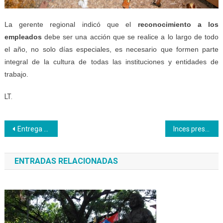
La gerente regional indicó que el
reconocimiento a los
empleados
debe ser una acción que se realice a lo largo de todo
el año, no solo días especiales, es necesario que formen parte
integral de la cultura de todas las instituciones y entidades de
trabajo.
LT.
Navegación
Entrega de botones por años de servicio a trabajadores de Inces Yaracuy
Inces presente en la Fitven 2018 con su franquicia Wadäka
de
ENTRADAS RELACIONADAS
entradas