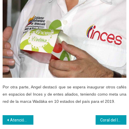
Por otra parte, Angel destacó que se espera inaugurar otros cafés
en espacios del Inces y de entes aliados, teniendo como meta una
red de la marca Wadäka en 10 estados del país para el 2019.
Navegación
Atención Integral al Participante del Inces Carabobo con Orientaciones formativas
Coral del Inces-Mérida estrena aguinaldo “Tierra Bendita”