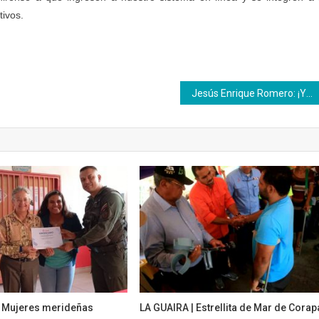
tivos.
Jesús Enrique Romero: ¡Yo sí estoy agradecido con el Inces!
 Mujeres merideñas
LA GUAIRA | Estrellita de Mar de Corap