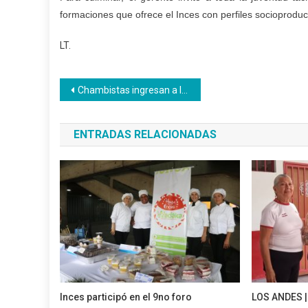
formaciones que ofrece el Inces con perfiles socioproduc
LT.
Navegación
Chambistas ingresan a las nóminas del Banco Bicentenario en Yaracuy
de
ENTRADAS RELACIONADAS
entradas
Inces participó en el 9no foro
LOS ANDES |