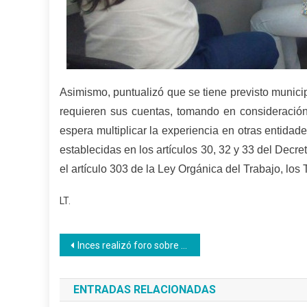
Asimismo, puntualizó que se tiene previsto municipa
requieren sus cuentas, tomando en consideración 
espera multiplicar la experiencia en otras entidad
establecidas en los artículos 30, 32 y 33 del Dec
el artículo 303 de la Ley Orgánica del Trabajo, los
LT.
Navegación
Inces realizó foro sobre inclusión laboral de personas con discapacidad
de
ENTRADAS RELACIONADAS
entradas