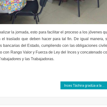
lizar la jornada, esto para facilitar el proceso a los jóvenes q
el traslado que deben hacer para tal fin. De igual manera, 
es bancarias del Estado, cumpliendo con las obligaciones civil
reto con Rango Valor y Fuerza de Ley del Inces y concatenado c
 Trabajadores y las Trabajadoras.
Inces Táchira gradúa a la 1era promoción de bachilleres con perfiles productivos