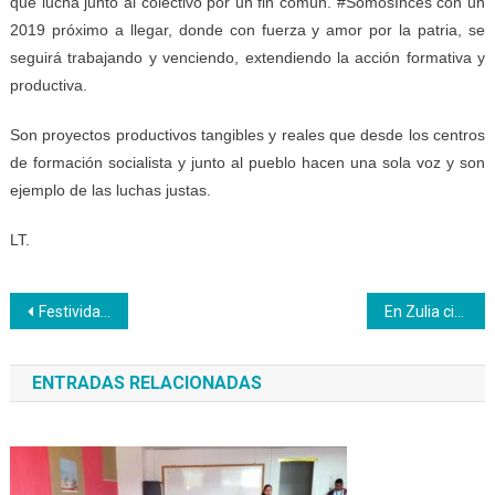
que lucha junto al colectivo por un fin común. #SomosInces con un
2019 próximo a llegar, donde con fuerza y amor por la patria, se
seguirá trabajando y venciendo, extendiendo la acción formativa y
productiva.
Son proyectos productivos tangibles y reales que desde los centros
de formación socialista y junto al pueblo hacen una sola voz y son
ejemplo de las luchas justas.
LT.
Navegación
Festividad navideña disfrutaron niños y niñas de Inces Cojedes
En Zulia cinco centros formativos del Inces generaron ingresos propios
de
ENTRADAS RELACIONADAS
entradas