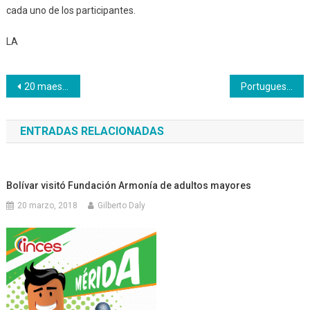
cada uno de los participantes.
LA
Navegación
20 maestros recibieron reconocimiento en el Zulia
Portuguesa formará a 34.833 personas
de
ENTRADAS RELACIONADAS
entradas
Bolívar visitó Fundación Armonía de adultos mayores
20 marzo, 2018
Gilberto Daly