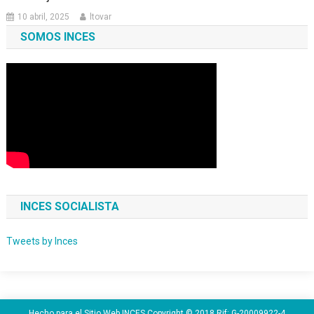
10 abril, 2025
ltovar
SOMOS INCES
INCES SOCIALISTA
Tweets by Inces
Hecho para el Sitio Web INCES Copyright © 2018 Rif: G-20009922-4