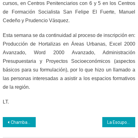
cursos, en Centros Penitenciarios con 6 y 5 en los Centros
de Formación Socialista San Felipe El Fuerte, Manuel
Cedeño y Prudencio Vásquez.
Esta semana se da continuidad al proceso de inscripción en:
Producción de Hortalizas en Áreas Urbanas, Excel 2000
Avanzado, Word 2000 Avanzado, Administración
Presupuestaria y Proyectos Socioeconómicos (aspectos
básicos para su formulación), por lo que hizo un llamado a
las personas interesadas a asistir a los espacios formativos
de la región.
LT.
Navegación
Chamba juvenil tiene meta de incorporar a 2 millones de jóvenes al trabajo
La Escupol se forma con el Inces Yaracuy en el curso de ortografía y redacción
de