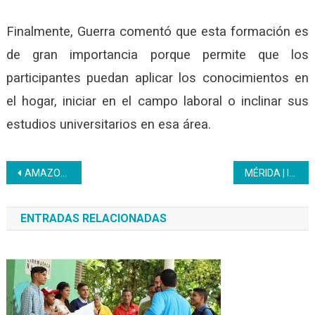
Finalmente, Guerra comentó que esta formación es
de gran importancia porque permite que los
participantes puedan aplicar los conocimientos en
el hogar, iniciar en el campo laboral o inclinar sus
estudios universitarios en esa área.
Navegación
AMAZONAS | Inces Inició con la nueva unidad curricular Masa Básica de Pastelería
MÉRIDA | Inces culminó formación en Programación PHP dirigido a estudiantes universitarios en Mérida
de
ENTRADAS RELACIONADAS
entradas