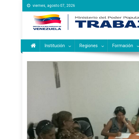
Saltar
viernes, agosto 07, 2026
al
contenido
Instituto Nacional de Ca
Inces
Institución
Regiones
Formación