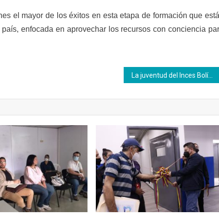
nes el mayor de los éxitos en esta etapa de formación que est
 país, enfocada en aprovechar los recursos con conciencia pa
La juventud del Inces Bolívar enalteció las luchas del prócer José Felix Ribas