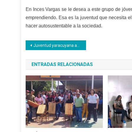
En Inces Vargas se le desea a este grupo de jóve
emprendiendo. Esa es la juventud que necesita el
hacer autosustentable a la sociedad.
Navegación
Juventud yaracuyana apuesta a la educación Inces y el trabajo liberador
de
ENTRADAS RELACIONADAS
entradas