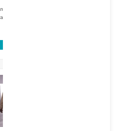
án
ra