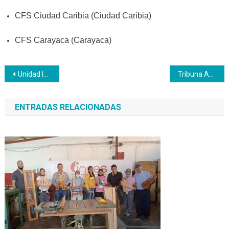
CFS Ciudad Caribia (Ciudad Caribia)
CFS Carayaca (Carayaca)
Navegación
Unidad Inces inicia inscripciones para el Bachillerato Productivo
Tribuna Antiimperialista reúne a juventud productiva del PNA Vargas
de
ENTRADAS RELACIONADAS
entradas