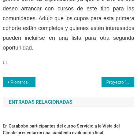
deseo arrancar con cursos de este tipo para las
comunidades. Adujo que los cupos para esta primera
cohorte están completos y quienes estén interesados
pueden incluirse en una lista para otra segunda
oportunidad.
LT.
Navegación
Pioneros emprendedores se forman en el Inces Táchira
Proyecto “Conuco Integral Los Apamates” desarrolla tema alimentario
de
ENTRADAS RELACIONADAS
entradas
En Carabobo participantes del curso Servicio a la Vista del
Cliente presentaron una suculenta evaluación final