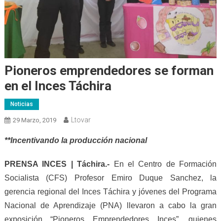
Pioneros emprendedores se forman
en el Inces Táchira
Noticias
Ltovar
29 Marzo, 2019
**
Incentivando la producción nacional
PRENSA INCES
|
Táchira.-
E
n e
l Centro de Formación
Socialista (CFS) Prof
esor
Emiro Duque Sanchez, la
gerencia regional del Inces Táchira y
j
óvenes del Programa
Nacional de Aprendizaje (PNA) llevaron a cabo la gran
exposición “Pioneros Emprendedores Inces”,
quienes