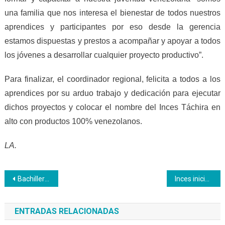
una familia que nos interesa el bienestar de todos nuestros
aprendices y participantes por eso desde la gerencia
estamos dispuestas y prestos a acompañar y apoyar a todos
los jóvenes a desarrollar cualquier proyecto productivo”.
Para finalizar, el coordinador regional, felicita a todos a los
aprendices por su arduo trabajo y dedicación para ejecutar
dichos proyectos y colocar el nombre del Inces Táchira en
alto con productos 100% venezolanos.
LA.
Navegación
Bachillerato Productivo Inces desarrolla componente de Idiomas
Inces inició formación de productores y reporteros comunitarios
de
ENTRADAS RELACIONADAS
entradas