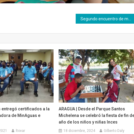
Segundo encuentro de maestros técnicos productivos en el marco del golpe eléctrico
 entregó certificados a la
ARAGUA | Desde el Parque Santos
jadora de MinAguas e
Michelena se celebró la fiesta de fin d
n
año de los niños y niñas Inces
2021
ltovar
18 diciembre, 2024
Gilberto Daly