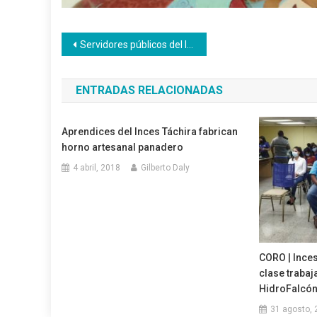
Navegación
Servidores públicos del Inces Mérida aportan ideas sobre la nueva cultura del trabajo
de
ENTRADAS RELACIONADAS
entradas
Aprendices del Inces Táchira fabrican
horno artesanal panadero
4 abril, 2018
Gilberto Daly
CORO | Inces
clase traba
HidroFalcó
31 agosto, 