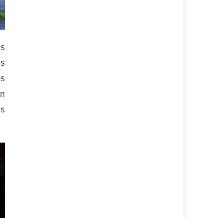
os
os
os
en
os