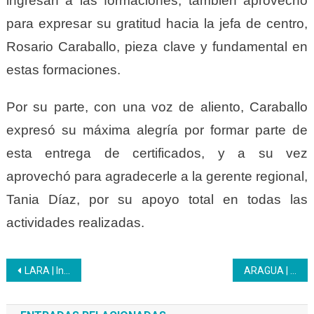
ingresan a las formaciones, también aprovechó
para expresar su gratitud hacia la jefa de centro,
Rosario Caraballo, pieza clave y fundamental en
estas formaciones.
Por su parte, con una voz de aliento, Caraballo
expresó su máxima alegría por formar parte de
esta entrega de certificados, y a su vez
aprovechó para agradecerle a la gerente regional,
Tania Díaz, por su apoyo total en todas las
actividades realizadas.
Navegación
LARA | Inces certifica a los larenses porque el saber es un derecho
ARAGUA | Inces presente en la 1era Convención Empresarial y Agroalimentaria de Venezuela 2022 (CEAV)
de