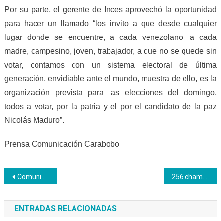
Por su parte, el gerente de Inces aprovechó la oportunidad
para hacer un llamado “los invito a que desde cualquier
lugar donde se encuentre, a cada venezolano, a cada
madre, campesino, joven, trabajador, a que no se quede sin
votar, contamos con un sistema electoral de última
generación, envidiable ante el mundo, muestra de ello, es la
organización prevista para las elecciones del domingo,
todos a votar, por la patria y el por el candidato de la paz
Nicolás Maduro”.
Prensa Comunicación Carabobo
Navegación
Comunidades varguenses reciben atención integral institucional
256 chambistas más en el Zulia iniciarán la formación técnica en el Inces
de
ENTRADAS RELACIONADAS
entradas