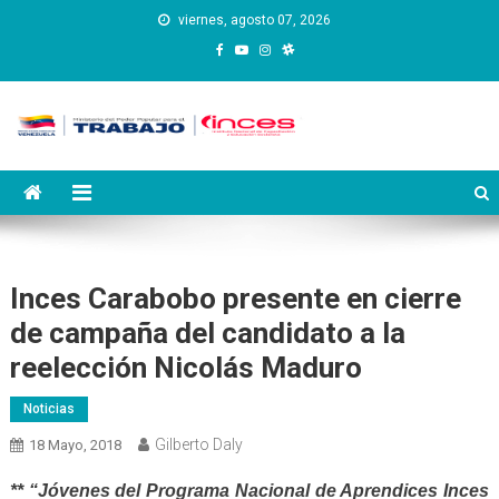
Saltar
viernes, agosto 07, 2026
al
contenido
Instituto Nacional de
Inces
Capacitación y Educación
Socialista
Inces Carabobo presente en cierre
de campaña del candidato a la
reelección Nicolás Maduro
Noticias
Gilberto Daly
18 Mayo, 2018
** “Jóvenes del Programa Nacional de Aprendices Inces