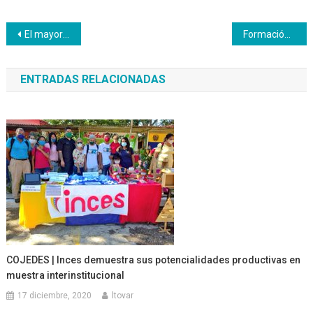
Navegación
El mayor acto de rebeldía es asistir a nuestros puestos de trabajo
Formación gastronómica en las montañas de Catia La Mar
de
ENTRADAS RELACIONADAS
entradas
COJEDES | Inces demuestra sus potencialidades productivas en
muestra interinstitucional
17 diciembre, 2020
ltovar