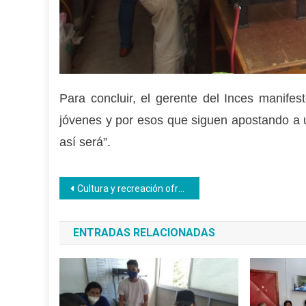
Para concluir, el gerente del Inces manife
jóvenes y por esos que siguen apostando a u
así será”.
Navegación
Cultura y recreación ofrece el Inces a los niños
de
ENTRADAS RELACIONADAS
entradas