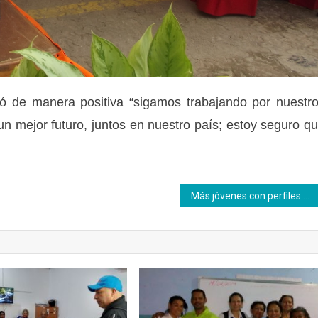
stó de manera positiva “sigamos trabajando por nuestr
n mejor futuro, juntos en nuestro país; estoy seguro q
Más jóvenes con perfiles productivos se forman en el Inces Táchira