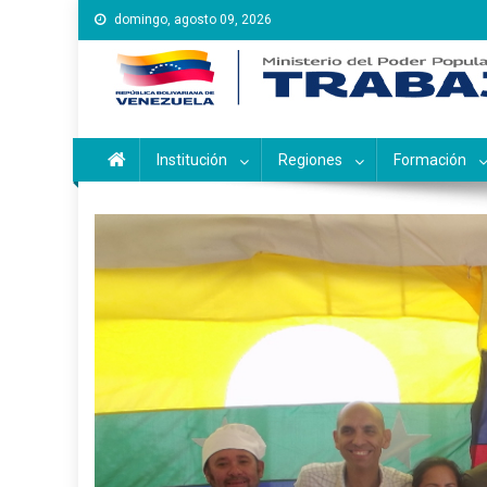
Saltar
domingo, agosto 09, 2026
al
contenido
Instituto Nacional de Ca
Inces
Institución
Regiones
Formación