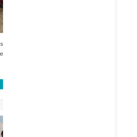
os
ue