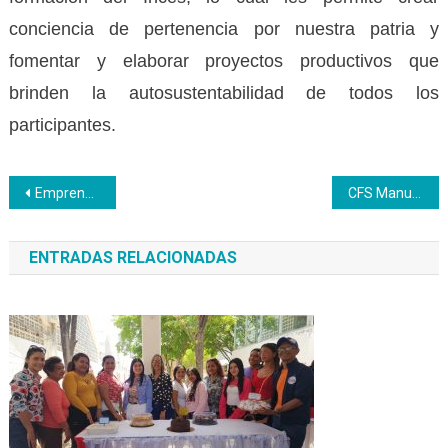
conciencia de pertenencia por nuestra patria y
fomentar y elaborar proyectos productivos que
brinden la autosustentabilidad de todos los
participantes.
Navegación
Emprendedores neoespartanos realizaron en Inces exposición de cocina creativa en vivo
CFS Manuel Carlos Piar brindó atención primaria y gratuita a gatos y perros
de
ENTRADAS RELACIONADAS
entradas