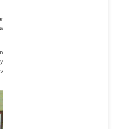
ar
ma
on
 y
es