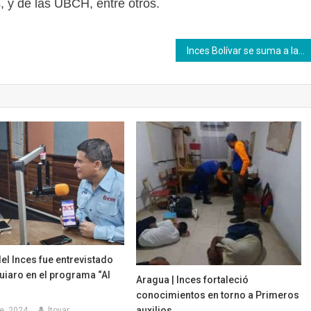
 y de las UBCH, entre otros.
Inces Bolívar se suma a la producción inmediata para dar respuesta a las comunidades
el Inces fue entrevistado
uiaro en el programa “Al
Aragua | Inces fortaleció
conocimientos en torno a Primeros
auxilios
e, 2024
ltovar