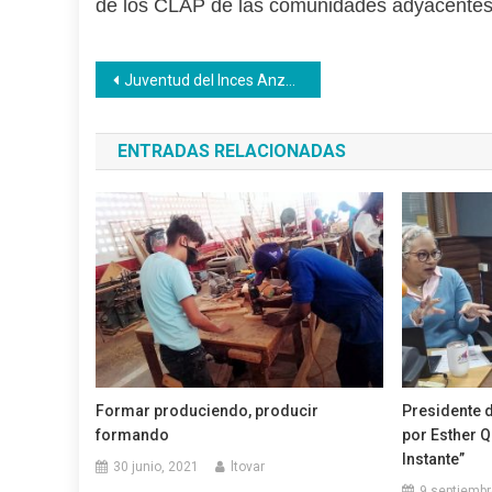
de los CLAP de las comunidades adyacentes,
Navegación
Juventud del Inces Anzoátegui realizó encuentro deportivo
de
ENTRADAS RELACIONADAS
entradas
Formar produciendo, producir
Presidente d
formando
por Esther Q
Instante”
30 junio, 2021
ltovar
9 septiembr