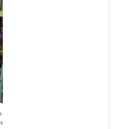
s.
us