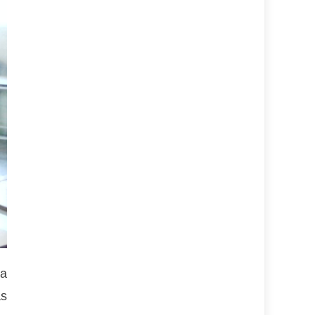
na
as