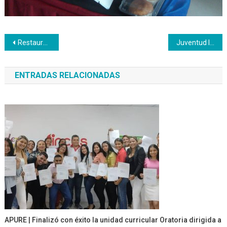
Navegación
Restaurante Wadäka abre sus puertas para ofrecer servicios gastronómicos al público
Juventud Inceista participó en Jornada Nacional de Diálogo, Acción y Propuestas concretas
de
ENTRADAS RELACIONADAS
entradas
APURE | Finalizó con éxito la unidad curricular Oratoria dirigida a