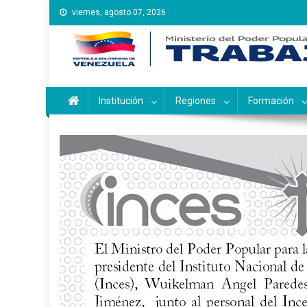
Saltar
viernes, agosto 07, 2026
al
contenido
Instituto Nacional de Ca
Inces
Institución
Regiones
Formación