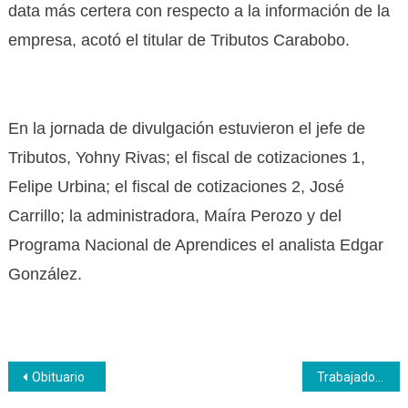
data más certera con respecto a la información de la
empresa, acotó el titular de Tributos Carabobo.
En la jornada de divulgación estuvieron el jefe de
Tributos, Yohny Rivas; el fiscal de cotizaciones 1,
Felipe Urbina; el fiscal de cotizaciones 2, José
Carrillo; la administradora, Maíra Perozo y del
Programa Nacional de Aprendices el analista Edgar
González.
Navegación
Obituario
Trabajadores varguenses celebran el Día de las Madres