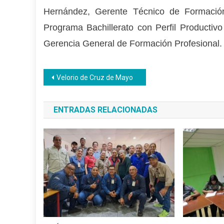
Hernández, Gerente Técnico de Formación 
Programa Bachillerato con Perfil Productiv
Gerencia General de Formación Profesional.
Navegación
Velorio de Cruz de Mayo
de
ENTRADAS RELACIONADAS
entradas