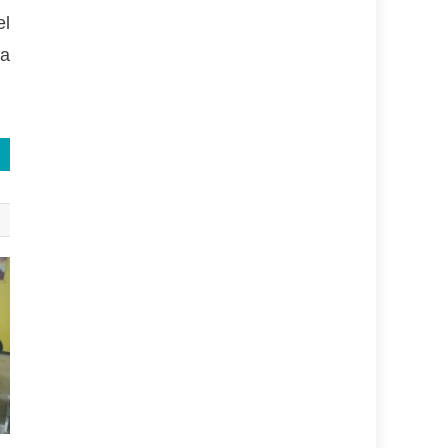
el
la