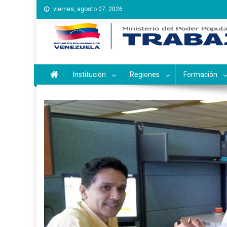
Saltar
viernes, agosto 07, 2026
al
contenido
Instituto Nacional de Ca
Inces
Institución
Regiones
Formación