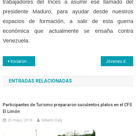
trabajadores del Inces a asumir ese llamado del
presidente Maduro, para ayudar desde nuestros
espacios de formación, a salir de esta guerra
económica que actualmente se ensaña contra
Venezuela.
Navegación
Iniciaron las audiciones para el festival: “Tu Voz Inces; ven y expresa tu talento”
Jóvenes del Inces participantes en el Clae recibieron tablet del presidente Maduro
de
ENTRADAS RELACIONADAS
entradas
Participantes de Turismo prepararon suculentos platos en el CFS
El Limón
25 mayo, 2018
Gilberto Daly