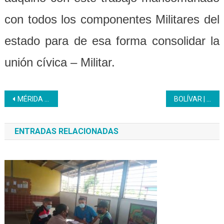
con todos los componentes Militares del
estado para de esa forma consolidar la
unión cívica – Militar.
Navegación
MÉRIDA | Mesoneros egresan del Inces en Servicio de Comedor Básico
BOLÍVAR | Inces realiza jornada especial de acreditación
de
ENTRADAS RELACIONADAS
entradas