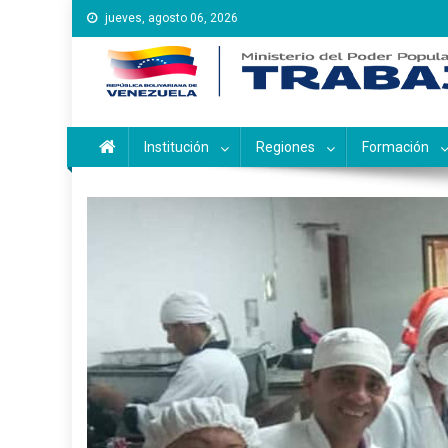
Saltar
jueves, agosto 06, 2026
al
contenido
Instituto Nacional de Ca
Inces
Institución
Regiones
Formación