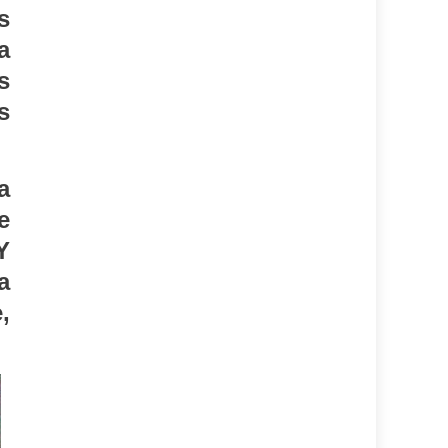
s
a
s
s
a
e
Y
a
,