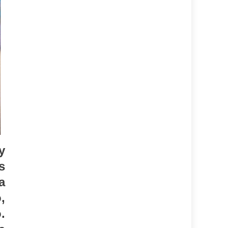
y
s
a
,
.