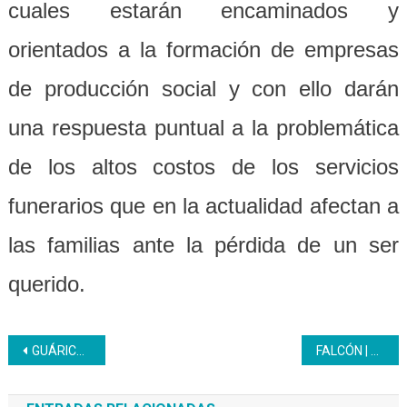
cuales estarán encaminados y
orientados a la formación de empresas
de producción social y con ello darán
una respuesta puntual a la problemática
de los altos costos de los servicios
funerarios que en la actualidad afectan a
las familias ante la pérdida de un ser
querido.
Navegación
GUÁRICO | 85 participantes reciben taller del Servicio Autónomo de Contraloría Sanitaria
FALCÓN | 16 aprendices Inces inician proceso formativo como asistentes administrativos
de