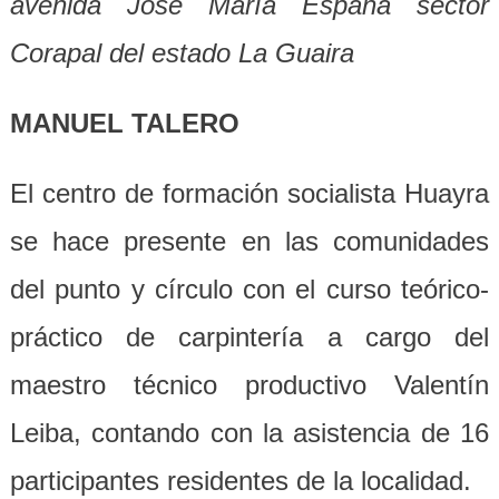
avenida José María España sector
Corapal del estado La Guaira
MANUEL TALERO
El centro de formación socialista Huayra
se hace presente en las comunidades
del punto y
c
í
rculo
con el curso teórico-
práctico de carpintería a cargo del
m
aestro
t
écnico
p
roductivo
Valent
í
n
Leiba, contando con la asistencia de 16
participantes residentes de la localidad.