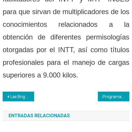
para que sirvan de multiplicadores de los
conocimientos relacionados a la
obtención de diferentes permisologías
otorgadas por el INTT, así como títulos
profesionales para el manejo de cargas
superiores a 9.000 kilos.
Navegación
Las Brigadas Productivas a toda máquina en el país
Programa “Luisa Cáceres de Arismedi” a la vanguardia de la formación de Privados de Libertada en Carabobo
de
ENTRADAS RELACIONADAS
entradas