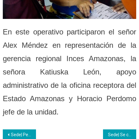
En este operativo participaron el señor
Alex Méndez en representación de la
gerencia regional Inces Amazonas, la
señora Katiuska León, apoyo
administrativo de la oficina receptora del
Estado Amazonas y Horacio Perdomo
jefe de la unidad.
Navegación
Sede| Personal Jubilado y Pensionado es protegido por autoridades de la institución
Sede| Se celebró Semana Internacional de las personas con Discapacidad Auditiva